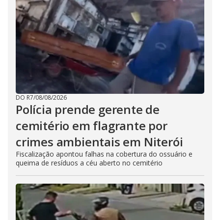
DO R7
/
08/08/2026
Polícia prende gerente de
cemitério em flagrante por
crimes ambientais em Niterói
Fiscalização apontou falhas na cobertura do ossuário e
queima de resíduos a céu aberto no cemitério