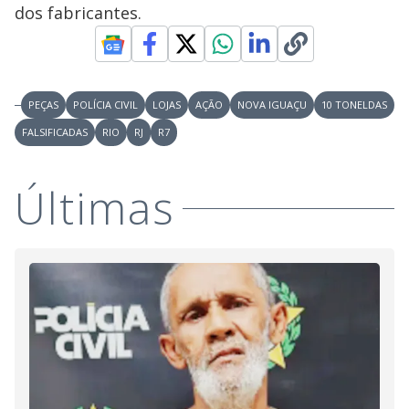
dos fabricantes.
PEÇAS
POLÍCIA CIVIL
LOJAS
AÇÃO
NOVA IGUAÇU
10 TONELDAS
FALSIFICADAS
RIO
RJ
R7
Últimas