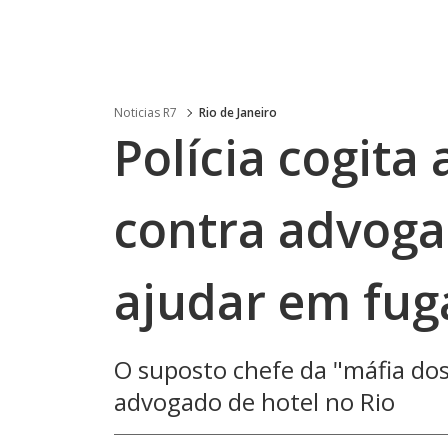
Noticias R7
Rio de Janeiro
Polícia cogita 
contra advoga
ajudar em fug
O suposto chefe da "máfia do
advogado de hotel no Rio