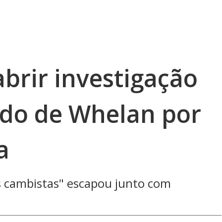
abrir investigação
do de Whelan por
a
s cambistas" escapou junto com