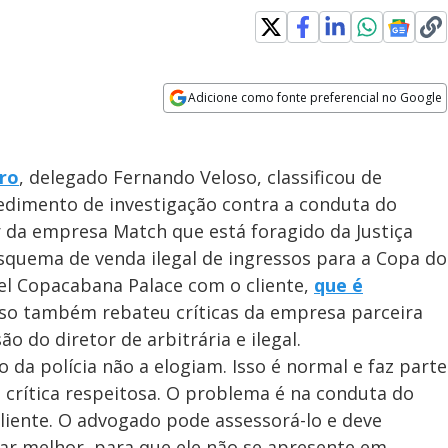
Adicione como fonte preferencial no Google
Opens in new window
iro
, delegado Fernando Veloso, classificou de
edimento de investigação contra a conduta do
da empresa Match que está foragido da Justiça
squema de venda ilegal de ingressos para a Copa do
el Copacabana Palace com o cliente,
que é
oso também rebateu críticas da empresa parceira
ão do diretor de arbitrária e ilegal.
 da polícia não a elogiam. Isso é normal e faz parte
a crítica respeitosa. O problema é na conduta do
liente. O advogado pode assessorá-lo e deve
achar melhor, para que ele não se apresente em