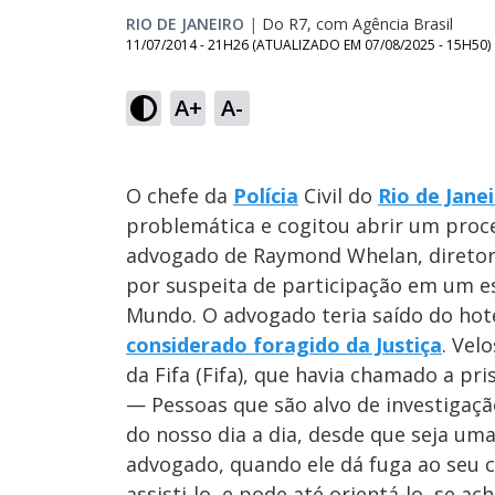
RIO DE JANEIRO
|
Do R7, com Agência Brasil
11/07/2014 - 21H26
(ATUALIZADO EM
07/08/2025 - 15H50
)
A+
A-
O chefe da
Polícia
Civil do
Rio de Jane
problemática e cogitou abrir um proc
advogado de Raymond Whelan, diretor 
por suspeita de participação em um e
Mundo. O advogado teria saído do hot
considerado foragido da Justiça
. Vel
da Fifa (Fifa), que havia chamado a pris
— Pessoas que são alvo de investigação
do nosso dia a dia, desde que seja um
advogado, quando ele dá fuga ao seu c
assisti-lo, e pode até orientá-lo, se 