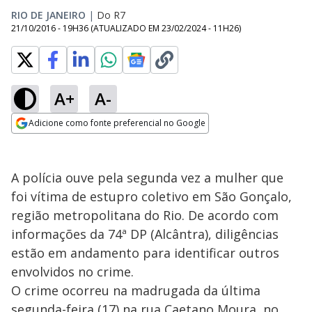
RIO DE JANEIRO
|
Do R7
21/10/2016 - 19H36
(ATUALIZADO EM
23/02/2024 - 11H26
)
A+
A-
Adicione como fonte preferencial no Google
Opens in new window
A polícia ouve pela segunda vez a mulher que
foi vítima de estupro coletivo em São Gonçalo,
região metropolitana do Rio. De acordo com
informações da 74ª DP (Alcântra), diligências
estão em andamento para identificar outros
envolvidos no crime.
O crime ocorreu na madrugada da última
segunda-feira (17) na rua Caetano Moura, no