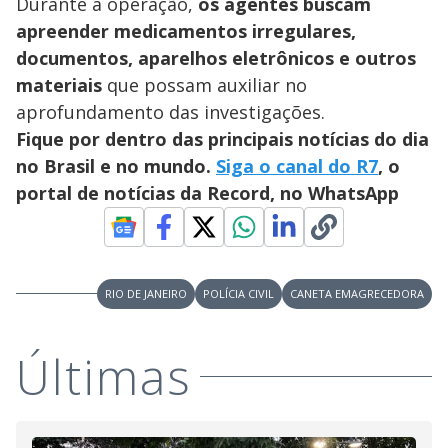
Durante a operação,
os agentes buscam
apreender medicamentos irregulares,
documentos, aparelhos eletrônicos e outros
materiais
que possam auxiliar no
aprofundamento das investigações.
Fique por dentro das principais notícias do dia
no Brasil e no mundo.
Siga o canal do R7
, o
portal de notícias da Record, no WhatsApp
RIO DE JANEIRO
POLÍCIA CIVIL
CANETA EMAGRECEDORA
Últimas