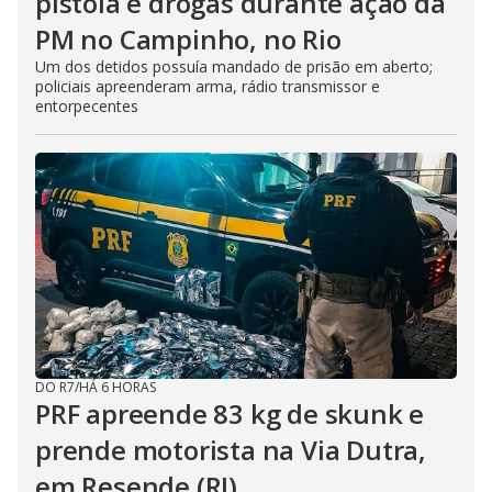
pistola e drogas durante ação da
PM no Campinho, no Rio
Um dos detidos possuía mandado de prisão em aberto;
policiais apreenderam arma, rádio transmissor e
entorpecentes
DO R7
/
HÁ 6 HORAS
PRF apreende 83 kg de skunk e
prende motorista na Via Dutra,
em Resende (RJ)