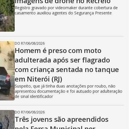
imagens de drone no Recreio
Registro gravado por videomaker durante cobertura de
casamento auxiliou agentes do Segurança Presente
DO R7
/
06/08/2026
Homem é preso com moto
adulterada após ser flagrado
com criança sentada no tanque
em Niterói (RJ)
Suspeito, que já tinha duas anotações por roubo, não
apresentou documentação e foi autuado por adulteração
de sinal identificador
DO R7
/
06/08/2026
Três jovens são apreendidos
pela Força Municipal por