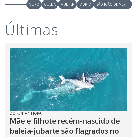
MURO
QUEDA
MULHER
MORTA
SÃO JOÃO DE MERITI
Últimas
DO R7
/
HÁ 1 HORA
Mãe e filhote recém-nascido de
baleia-jubarte são flagrados no