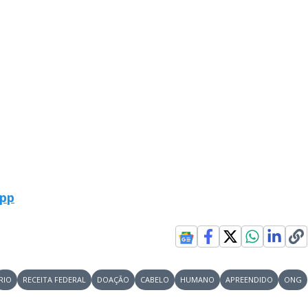
App
RIO
RECEITA FEDERAL
DOAÇÃO
CABELO
HUMANO
APREENDIDO
ONG