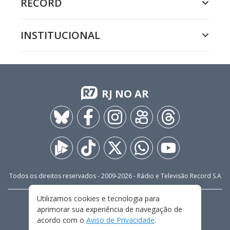
RECORD
INSTITUCIONAL
RJ NO AR
Todos os direitos reservados - 2009-
2026
- Rádio e Televisão Record S.A
Utilizamos cookies e tecnologia para
CARREIRA
FALE CONOSCO
PRIVACIDADE
aprimorar sua experiência de navegação de
TERMOS E CONDIÇÕES DE USO
acordo com o
Aviso de Privacidade
.