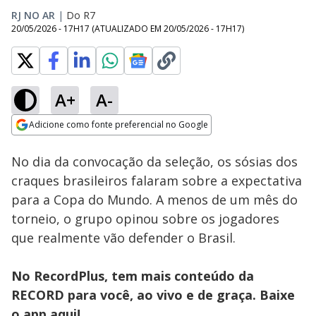
RJ NO AR
|
Do R7
20/05/2026 - 17H17
(ATUALIZADO EM
20/05/2026 - 17H17
)
A+
A-
Loaded
:
31.69%
Adicione como fonte preferencial no Google
Subtitles
Ativar
Som
Opens in new window
No dia da convocação da seleção, os sósias dos
craques brasileiros falaram sobre a expectativa
para a Copa do Mundo. A menos de um mês do
torneio, o grupo opinou sobre os jogadores
que realmente vão defender o Brasil.
No RecordPlus, tem mais conteúdo da
RECORD para você, ao vivo e de graça. Baixe
o app
aqui!