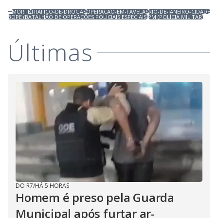
MORTE
TRAFICO-DE-DROGAS
OPERACAO-EM-FAVELAS
RIO-DE-JANEIRO-CIDADE
BOPE (BATALHÃO DE OPERAÇÕES POLICIAIS ESPECIAIS)
PM (POLÍCIA MILITAR)
Últimas
DO R7
/
HÁ 5 HORAS
Homem é preso pela Guarda
Municipal após furtar ar-