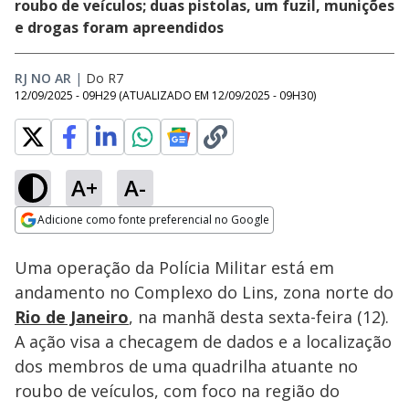
roubo de veículos; duas pistolas, um fuzil, munições
e drogas foram apreendidos
RJ NO AR
|
Do R7
12/09/2025 - 09H29
(ATUALIZADO EM
12/09/2025 - 09H30
)
A+
A-
Loaded
:
100.00%
Adicione como fonte preferencial no Google
Subtitles
Ativar
Som
Opens in new window
Uma operação da Polícia Militar está em
andamento no Complexo do Lins, zona norte do
Rio de Janeiro
, na manhã desta sexta-feira (12).
A ação visa a checagem de dados e a localização
dos membros de uma quadrilha atuante no
roubo de veículos, com foco na região do