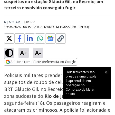
suspeitos na estação Gláucio Gil, no Recreio; um
terceiro envolvido conseguiu fugir
RJ NO AR
|
Do R7
19/05/2026 - 06H53
(ATUALIZADO EM
19/05/2026 - 06H53
)
A+
A-
Loaded
:
68.40%
Adicione como fonte preferencial no Google
Subtitles
Ativar
Som
Opens in new window
Dois traficantes são
Policiais militares prenderam dois homens
presos e uma pistola
é apreendida em
suspeitos de roubo de celulares na estação de
operação no
BRT Gláucio Gil, no Recreio dos Bandeirantes,
Complexo da Maré,
no Rio
zona sudoeste do
Rio de Janeiro
, na noite de
segunda-feira (18). Os passageiros reagiram e
atacaram os criminosos. A polícia foi acionada e