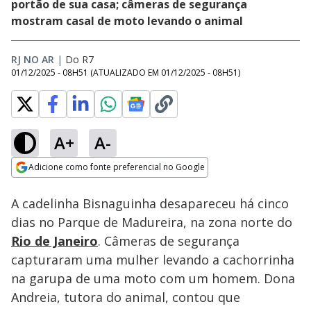
portão de sua casa; câmeras de segurança
mostram casal de moto levando o animal
RJ NO AR
|
Do R7
01/12/2025 - 08H51
(ATUALIZADO EM
01/12/2025 - 08H51
)
A+
A-
Loaded
:
30.73%
Adicione como fonte preferencial no Google
Subtitles
Ativar
Som
Opens in new window
A cadelinha Bisnaguinha desapareceu há cinco
dias no Parque de Madureira, na zona norte do
Rio de Janeiro
. Câmeras de segurança
capturaram uma mulher levando a cachorrinha
na garupa de uma moto com um homem. Dona
Andreia, tutora do animal, contou que