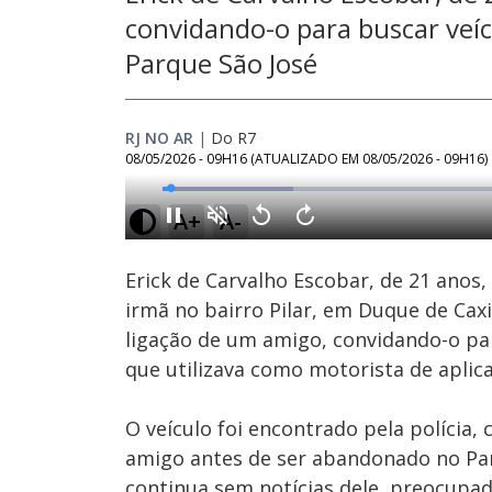
convidando-o para buscar veí
Parque São José
RJ NO AR
|
Do R7
08/05/2026 - 09H16
(ATUALIZADO EM
08/05/2026 - 09H16
)
Loaded
:
17.89%
A+
A-
Ativar
Som
Erick de Carvalho Escobar, de 21 anos,
irmã no bairro Pilar, em Duque de Cax
ligação de um amigo, convidando-o pa
que utilizava como motorista de aplica
O veículo foi encontrado pela polícia
amigo antes de ser abandonado no Par
continua sem notícias dele, preocupa