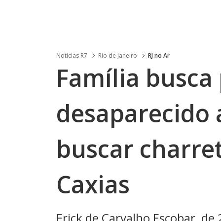
Noticias R7
Rio de Janeiro
RJ no Ar
Família busca
desaparecido 
buscar charre
Caxias
Erick de Carvalho Escobar, de 