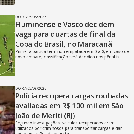
DO R7
/
05/08/2026
Fluminense e Vasco decidem
vaga para quartas de final da
Copa do Brasil, no Maracanã
Primeira partida terminou empatada em 0 a 0; em caso de
novo empate, classificação será decidida nos pênaltis
DO R7
/
05/08/2026
Polícia recupera cargas roubadas
avaliadas em R$ 100 mil em São
João de Meriti (RJ)
Segundo investigações, veiculos recuperados eram
utilizados por criminosos para transportar cargas e dar
apoio em ações da quadrilha