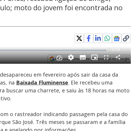
culo; moto do jovem foi encontrada no
Adicione como fonte preferencial no Google
Subtitles
Velocidade
Opens in new window
 desapareceu em fevereiro após sair da casa da
ias, na
Baixada Fluminense
. Ele recebeu uma
ra buscar uma charrete, e saiu às 18 horas na moto
tivo.
, com o rastreador indicando passagem pela casa do
que São José. Três meses se passaram e a família
da e apelando por informações.