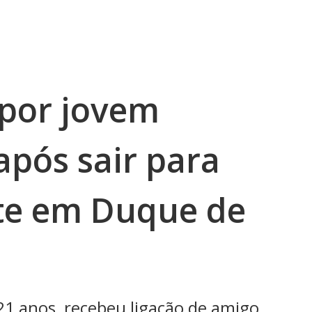
 por jovem
após sair para
te em Duque de
21 anos, recebeu ligação de amigo,