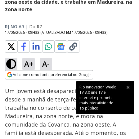
zona oeste da cidade, e trabalha em Madureira, na
zona norte
RJ NO AR
|
Do R7
17/06/2026 - 08H33
(ATUALIZADO EM
17/06/2026 - 08H33
)
A+
A-
Loaded
:
26.98%
Adicione como fonte preferencial no Google
Subtitles
Ativar
Som
Opens in new window
Rio Innovation Week:
Um jovem está desaparecido no Rio de Janeiro
TV 3.0 une TV e
internet e promete
desde a manhã de terça-feira (16). Luan
mais interatividade
trabalha no conserto de celulares em
ao público
Madureira, na zona norte, e mora na
comunidade da Covanca, na zona oeste. A
família está desesperada. Até o momento, os