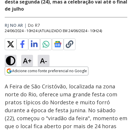
desta segunda (24), mas a celebração vai até o final
de julho
RJ NO AR
|
Do R7
24/06/2024 - 10H24
(ATUALIZADO EM
24/06/2024 - 10H24
)
A+
A-
Loaded
:
37.59%
Adicione como fonte preferencial no Google
Ativar
Som
Opens in new window
A Feira de São Cristóvão, localizada na zona
norte do Rio, oferece uma grande festa com
pratos típicos do Nordeste e muito forró
durante a época de festa junina. No sábado
(22), começou o "viradão da feira", momento em
que o local fica aberto por mais de 24 horas