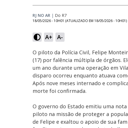
RJ NO AR
|
Do R7
18/05/2026 - 10H01
(ATUALIZADO EM
18/05/2026 - 10H01
)
Loaded
:
26.51%
A+
A-
Ativar
Som
O piloto da Polícia Civil, Felipe Mont
(17) por falência múltipla de órgãos. E
um ano durante uma operação em Vila 
disparo ocorreu enquanto atuava com
Após nove meses internado e complica
morte foi confirmada.
O governo do Estado emitiu uma nota 
piloto na missão de proteger a popula
de Felipe e exaltou o apoio de sua fa