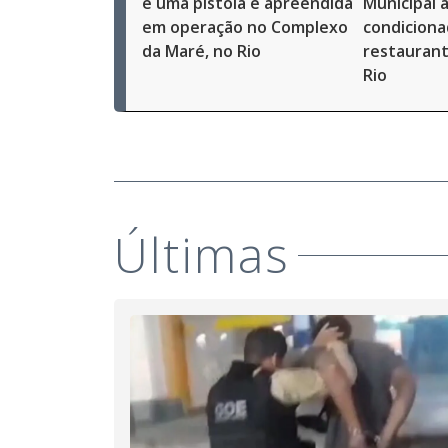
e uma pistola é apreendida
Municipal a
em operação no Complexo
condiciona
da Maré, no Rio
restaurant
Rio
Últimas