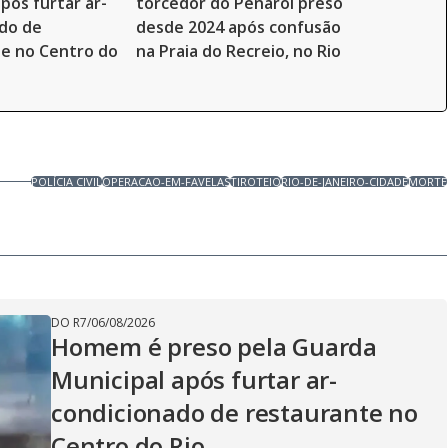
pós furtar ar-
torcedor do Peñarol preso
do de
desde 2024 após confusão
e no Centro do
na Praia do Recreio, no Rio
POLÍCIA CIVIL
OPERACAO-EM-FAVELAS
TIROTEIO
RIO-DE-JANEIRO-CIDADE
MORTE
DO R7
/
06/08/2026
Homem é preso pela Guarda
Municipal após furtar ar-
condicionado de restaurante no
Centro do Rio