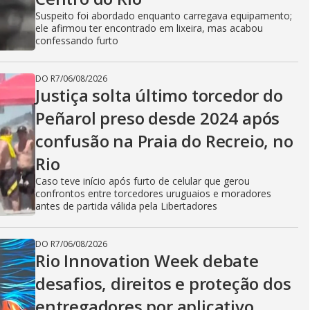
Suspeito foi abordado enquanto carregava equipamento;
ele afirmou ter encontrado em lixeira, mas acabou
confessando furto
DO R7
/
06/08/2026
Justiça solta último torcedor do
Peñarol preso desde 2024 após
confusão na Praia do Recreio, no
Rio
Caso teve início após furto de celular que gerou
confrontos entre torcedores uruguaios e moradores
antes de partida válida pela Libertadores
DO R7
/
06/08/2026
Rio Innovation Week debate
desafios, direitos e proteção dos
entregadores por aplicativo