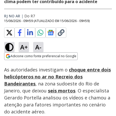
clima podem ter contribuído para o acidente
RJ NO AR
|
Do R7
15/06/2026 - 09H59
(ATUALIZADO EM
15/06/2026 - 09H59
)
A+
A-
Loaded
:
12.51%
Adicione como fonte preferencial no Google
Subtitles
Ativar
Som
Opens in new window
As autoridades investigam o
choque entre dois
helicópteros no ar no Recreio dos
Bandeirantes
, na zona sudoeste do Rio de
Janeiro, que deixou
seis mortos
. O especialista
Gerardo Portella analisou os vídeos e chamou a
atenção para fatores importantes no cenário
do acidente aéreo.