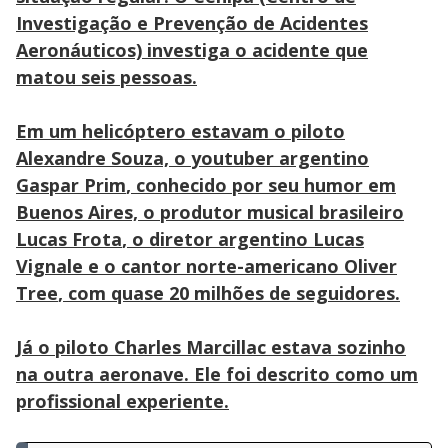
Investigação e Prevenção de Acidentes
Aeronáuticos) investiga o acidente que
matou seis pessoas
.
Em um helicóptero estavam o piloto
Alexandre Souza, o
youtuber argentino
Gaspar Prim
, conhecido por seu humor em
Buenos Aires, o
produtor musical brasileiro
Lucas Frota
, o diretor argentino
Lucas
Vignale
e o cantor norte-americano
Oliver
Tree
, com quase 20 milhões de seguidores.
Já o piloto Charles Marcillac estava sozinho
na outra aeronave. Ele foi descrito como um
profissional experiente.