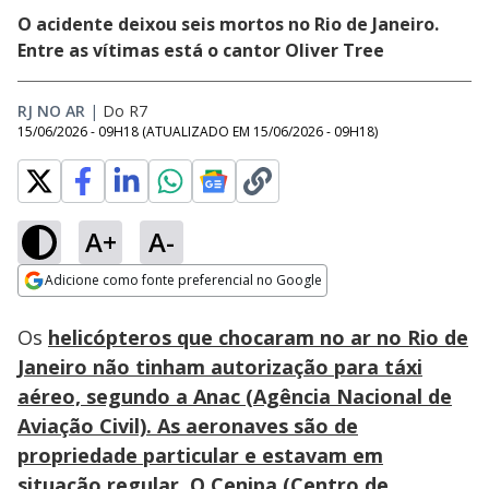
O acidente deixou seis mortos no Rio de Janeiro.
Entre as vítimas está o cantor Oliver Tree
RJ NO AR
|
Do R7
15/06/2026 - 09H18
(ATUALIZADO EM
15/06/2026 - 09H18
)
A+
A-
Loaded
:
87.21%
Adicione como fonte preferencial no Google
Subtitles
Ativar
Som
Opens in new window
Os
helicópteros que chocaram no ar no Rio de
Janeiro não tinham autorização para táxi
aéreo, segundo a Anac (Agência Nacional de
Aviação Civil). As aeronaves são de
propriedade particular e estavam em
situação regular. O Cenipa (Centro de