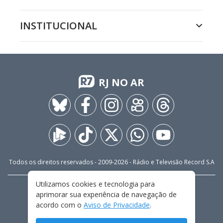
INSTITUCIONAL
RJ NO AR
Todos os direitos reservados - 2009-
2026
- Rádio e Televisão Record S.A
Utilizamos cookies e tecnologia para
CARREIRA
FALE CONOSCO
PRIVACIDADE
aprimorar sua experiência de navegação de
TERMOS E CONDIÇÕES DE USO
acordo com o
Aviso de Privacidade
.