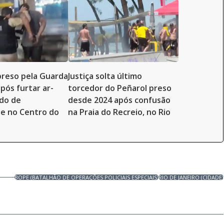
reso pela Guarda
Justiça solta último
pós furtar ar-
torcedor do Peñarol preso
do de
desde 2024 após confusão
e no Centro do
na Praia do Recreio, no Rio
BOPE (BATALHÃO DE OPERAÇÕES POLICIAIS ESPECIAIS)
RIO DE JANEIRO (CIDADE)