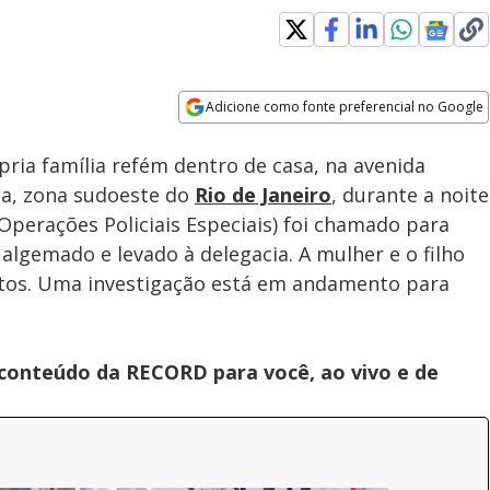
Adicione como fonte preferencial no Google
Subtitles
Velocidade
Opens in new window
Dois traficantes são presos e
ria família refém dentro de casa, na avenida
uma pistola é apreendida em
operação no Complexo da
uca, zona sudoeste do
Rio de Janeiro
, durante a noite
Maré, no Rio
Operações Policiais Especiais) foi chamado para
 algemado e levado à delegacia. A mulher e o filho
ntos. Uma investigação está em andamento para
 conteúdo da RECORD para você, ao vivo e de