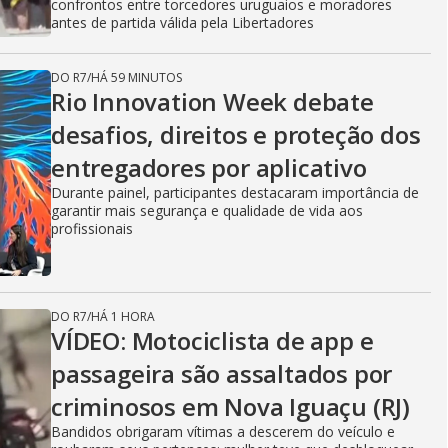
confrontos entre torcedores uruguaios e moradores
antes de partida válida pela Libertadores
DO R7
/
HÁ 59 MINUTOS
Rio Innovation Week debate
desafios, direitos e proteção dos
entregadores por aplicativo
Durante painel, participantes destacaram importância de
garantir mais segurança e qualidade de vida aos
profissionais
DO R7
/
HÁ 1 HORA
VÍDEO: Motociclista de app e
passageira são assaltados por
criminosos em Nova Iguaçu (RJ)
Bandidos obrigaram vítimas a descerem do veículo e