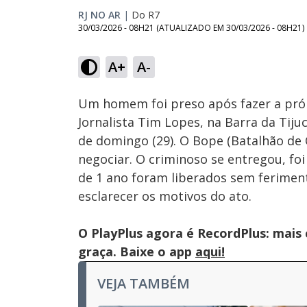
RJ NO AR
|
Do R7
30/03/2026 - 08H21
(ATUALIZADO EM
30/03/2026 - 08H21
)
Loaded
:
72.56%
A+
A-
Ativar
Som
Um homem foi preso após fazer a próp
Jornalista Tim Lopes, na Barra da Tij
de domingo (29). O Bope (Batalhão de 
negociar. O criminoso se entregou, foi
de 1 ano foram liberados sem ferime
esclarecer os motivos do ato.
O PlayPlus agora é RecordPlus: mais
graça. Baixe o app
aqui!
VEJA TAMBÉM