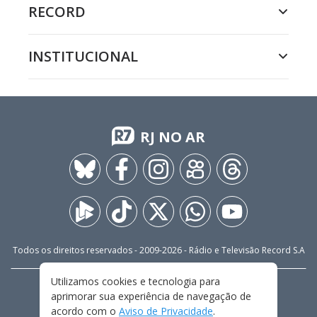
RECORD
INSTITUCIONAL
RJ NO AR
Todos os direitos reservados - 2009-
2026
- Rádio e Televisão Record S.A
Utilizamos cookies e tecnologia para
CARREIRA
FALE CONOSCO
PRIVACIDADE
aprimorar sua experiência de navegação de
TERMOS E CONDIÇÕES DE USO
acordo com o
Aviso de Privacidade
.