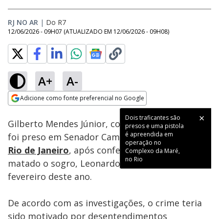
RJ NO AR
|
Do R7
12/06/2026 - 09H07
(ATUALIZADO EM
12/06/2026 - 09H08
)
A+
A-
Loaded
:
35.91%
Adicione como fonte preferencial no Google
Subtitles
Ativar
Som
Opens in new window
Dois traficantes são
Gilberto Mendes Júnior, conhecido como Júnior,
presos e uma pistola
é apreendida em
foi preso em Senador Camará, na zona oeste do
operação no
Rio de Janeiro
, após confessar à polícia ter
Complexo da Maré,
no Rio
matado o sogro, Leonardo Martins, no fim de
fevereiro deste ano.
De acordo com as investigações, o crime teria
sido motivado por desentendimentos