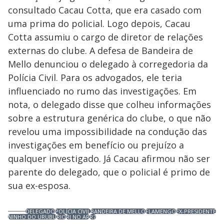
consultado Cacau Cotta, que era casado com
uma prima do policial. Logo depois, Cacau
Cotta assumiu o cargo de diretor de relações
externas do clube. A defesa de Bandeira de
Mello denunciou o delegado à corregedoria da
Polícia Civil. Para os advogados, ele teria
influenciado no rumo das investigações. Em
nota, o delegado disse que colheu informações
sobre a estrutura genérica do clube, o que não
revelou uma impossibilidade na condução das
investigações em benefício ou prejuízo a
qualquer investigado. Já Cacau afirmou não ser
parente do delegado, que o policial é primo de
sua ex-esposa.
DELEGADO
POLÍCIA CIVIL
BANDEIRA DE MELLO
FLAMENGO
EX-PRESIDENTE
NINHO DO URUBU
RIO
RJ NO AR
R7