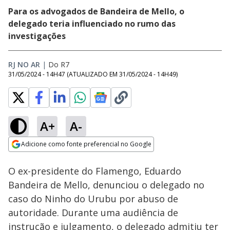
Para os advogados de Bandeira de Mello, o
delegado teria influenciado no rumo das
investigações
RJ NO AR
|
Do R7
31/05/2024 - 14H47
(ATUALIZADO EM
31/05/2024 - 14H49
)
A+
A-
Loaded
:
23.99%
Adicione como fonte preferencial no Google
Ativar
Som
Opens in new window
O ex-presidente do Flamengo, Eduardo
Bandeira de Mello, denunciou o delegado no
caso do Ninho do Urubu por abuso de
autoridade. Durante uma audiência de
instrução e julgamento, o delegado admitiu ter