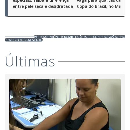
especiais: saiba a diferença
vaga para quartas de fina
entre pele seca e desidratada
Copa do Brasil, no Marac
POLICIA-CIVIL
POLICIA-MILITAR
TRAFICO-DE-DROGAS
ROUBO
RIO-DE-JANEIRO-ESTADO
Últimas