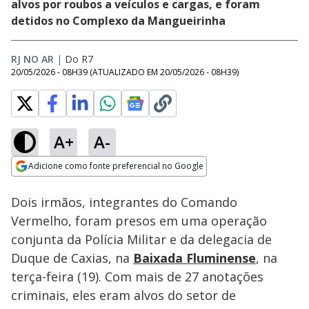
alvos por roubos a veículos e cargas, e foram
detidos no Complexo da Mangueirinha
RJ NO AR
|
Do R7
20/05/2026 - 08H39
(ATUALIZADO EM
20/05/2026 - 08H39
)
A+
A-
Loaded
:
45.56%
Adicione como fonte preferencial no Google
Subtitles
Ativar
Som
Opens in new window
Dois irmãos, integrantes do Comando
Vermelho, foram presos em uma operação
conjunta da Polícia Militar e da delegacia de
Duque de Caxias, na
Baixada Fluminense
, na
terça-feira (19). Com mais de 27 anotações
criminais, eles eram alvos do setor de