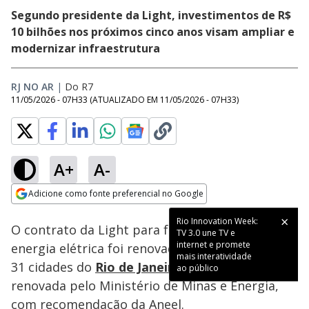
Segundo presidente da Light, investimentos de R$
10 bilhões nos próximos cinco anos visam ampliar e
modernizar infraestrutura
RJ NO AR
|
Do R7
11/05/2026 - 07H33
(ATUALIZADO EM
11/05/2026 - 07H33
)
A+
A-
Loaded
:
42.45%
Adicione como fonte preferencial no Google
Subtitles
Ativar
Som
Opens in new window
Rio Innovation Week:
O contrato da Light para fornecimento de
TV 3.0 une TV e
internet e promete
energia elétrica foi renovado por 30 anos para
mais interatividade
31 cidades do
Rio de Janeiro
. A concessão foi
ao público
renovada pelo Ministério de Minas e Energia,
com recomendação da Aneel.