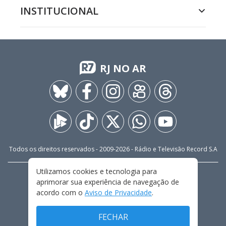
INSTITUCIONAL
RJ NO AR
Todos os direitos reservados - 2009-
2026
- Rádio e Televisão Record S.A
Utilizamos cookies e tecnologia para
CARREIRA
FALE CONOSCO
PRIVACIDADE
aprimorar sua experiência de navegação de
TERMOS E CONDIÇÕES DE USO
acordo com o
Aviso de Privacidade
.
FECHAR