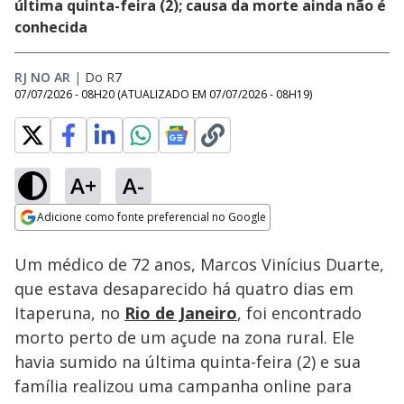
última quinta-feira (2); causa da morte ainda não é
conhecida
RJ NO AR
|
Do R7
07/07/2026 - 08H20
(ATUALIZADO EM
07/07/2026 - 08H19
)
A+
A-
Loaded
:
82.38%
Adicione como fonte preferencial no Google
Subtitles
Ativar
Som
Opens in new window
Um médico de 72 anos, Marcos Vinícius Duarte,
que estava desaparecido há quatro dias em
Itaperuna, no
Rio de Janeiro
, foi encontrado
morto perto de um açude na zona rural. Ele
havia sumido na última quinta-feira (2) e sua
família realizou uma campanha online para