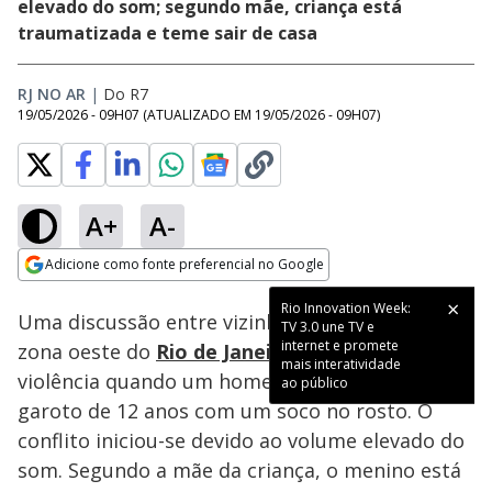
elevado do som; segundo mãe, criança está
traumatizada e teme sair de casa
RJ NO AR
|
Do R7
19/05/2026 - 09H07
(ATUALIZADO EM
19/05/2026 - 09H07
)
A+
A-
Loaded
:
54.23%
Adicione como fonte preferencial no Google
Subtitles
Ativar
Som
Opens in new window
Uma discussão entre vizinhos em Sepetiba, na
zona oeste do
Rio de Janeiro
, terminou em
violência quando um homem agrediu um
garoto de 12 anos com um soco no rosto. O
conflito iniciou-se devido ao volume elevado do
som. Segundo a mãe da criança, o menino está