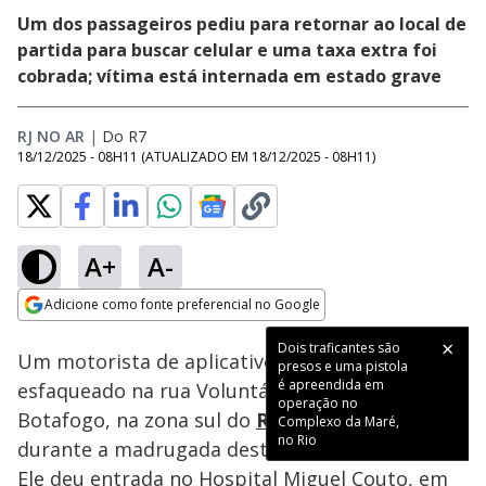
Um dos passageiros pediu para retornar ao local de
partida para buscar celular e uma taxa extra foi
cobrada; vítima está internada em estado grave
RJ NO AR
|
Do R7
18/12/2025 - 08H11
(ATUALIZADO EM
18/12/2025 - 08H11
)
A+
A-
Loaded
:
30.25%
Adicione como fonte preferencial no Google
Subtitles
Ativar
Som
Opens in new window
Dois traficantes são
Um motorista de aplicativo de 30 anos foi
presos e uma pistola
é apreendida em
esfaqueado na rua Voluntários da Pátria, em
operação no
Botafogo, na zona sul do
Rio de Janeiro
,
Complexo da Maré,
no Rio
durante a madrugada desta quinta-feira (18).
Ele deu entrada no Hospital Miguel Couto, em