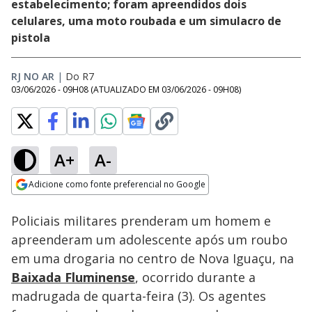
estabelecimento; foram apreendidos dois
celulares, uma moto roubada e um simulacro de
pistola
RJ NO AR
|
Do R7
03/06/2026 - 09H08
(ATUALIZADO EM
03/06/2026 - 09H08
)
A+
A-
Loaded
:
100.00%
Adicione como fonte preferencial no Google
Subtitles
Ativar
Som
Opens in new window
Policiais militares prenderam um homem e
apreenderam um adolescente após um roubo
em uma drogaria no centro de Nova Iguaçu, na
Baixada Fluminense
, ocorrido durante a
madrugada de quarta-feira (3). Os agentes