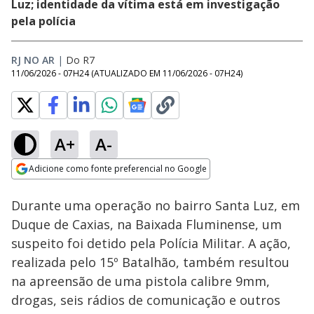
Luz; identidade da vítima está em investigação
pela polícia
RJ NO AR
|
Do R7
11/06/2026 - 07H24
(ATUALIZADO EM
11/06/2026 - 07H24
)
A+
A-
Loaded
:
100.00%
Adicione como fonte preferencial no Google
Subtitles
Ativar
Som
Opens in new window
Durante uma operação no bairro Santa Luz, em
Duque de Caxias, na Baixada Fluminense, um
suspeito foi detido pela Polícia Militar. A ação,
realizada pelo 15º Batalhão, também resultou
na apreensão de uma pistola calibre 9mm,
drogas, seis rádios de comunicação e outros