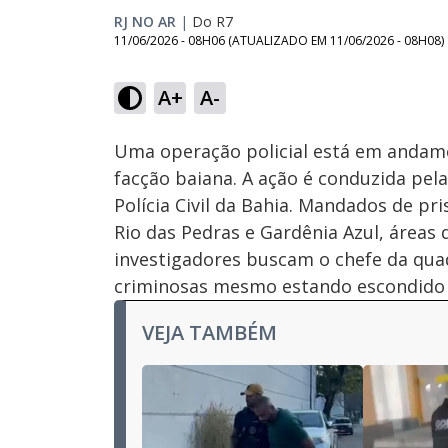
RJ NO AR
|
Do R7
11/06/2026 - 08H06
(ATUALIZADO EM
11/06/2026 - 08H08
)
Loaded
:
51.66%
A+
A-
Ativar
Som
Uma operação policial está em anda
facção baiana. A ação é conduzida pe
Polícia Civil da Bahia. Mandados de p
Rio das Pedras e Gardênia Azul, área
investigadores buscam o chefe da quad
criminosas mesmo estando escondido 
VEJA TAMBÉM