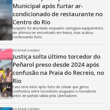
Municipal após furtar ar-
condicionado de restaurante no
Centro do Rio
Suspeito foi abordado enquanto carregava equipamento;
ele afirmou ter encontrado em lixeira, mas acabou
confessando furto
DO R7
/
HÁ 3 HORAS
Justiça solta último torcedor do
Peñarol preso desde 2024 após
confusão na Praia do Recreio, no
Rio
Caso teve início após furto de celular que gerou
confrontos entre torcedores uruguaios e moradores
antes de partida válida pela Libertadores
DO R7
/
HÁ 3 HORAS