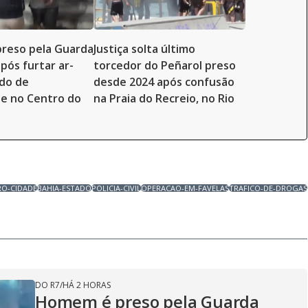
reso pela Guarda
Justiça solta último
pós furtar ar-
torcedor do Peñarol preso
do de
desde 2024 após confusão
e no Centro do
na Praia do Recreio, no Rio
RO-CIDADE
BAHIA-ESTADO
POLICIA-CIVIL
OPERACAO-EM-FAVELAS
TRAFICO-DE-DROGAS
DO R7
/
HÁ 2 HORAS
Homem é preso pela Guarda