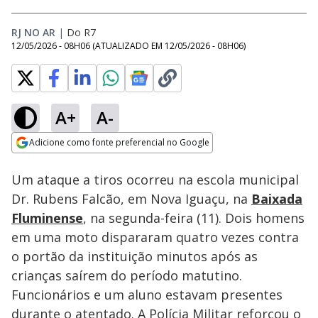
RJ NO AR
|
Do R7
12/05/2026 - 08H06
(ATUALIZADO EM
12/05/2026 - 08H06
)
A+
A-
Loaded
:
28.75%
Adicione como fonte preferencial no Google
Subtitles
Ativar
Som
Opens in new window
Um ataque a tiros ocorreu na escola municipal
Dr. Rubens Falcão, em Nova Iguaçu, na
Baixada
Fluminense
, na segunda-feira (11). Dois homens
em uma moto dispararam quatro vezes contra
o portão da instituição minutos após as
crianças saírem do período matutino.
Funcionários e um aluno estavam presentes
durante o atentado. A Polícia Militar reforçou o