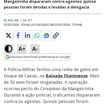
Mangeirinha dispararam contra agentes; quinze
pessoas foram detidas e levadas à delegacia
RJ NO AR
|
Do R7
07/07/2026 - 07H43
(ATUALIZADO EM
07/07/2026 - 07H44
)
A+
A-
Loaded
:
55.59%
Adicione como fonte preferencial no Google
Subtitles
Ativar
Som
Opens in new window
A Polícia Militar fechou uma rinha de galos em
Duque de Caxias, na
Baixada Fluminense
. Mais
de 50 aves foram resgatadas. A operação
ocorreu perto do Complexo da Mangeirinha.
Durante a ação policial, traficantes dispararam
contra os agentes. Quinze pessoas foram