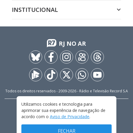
INSTITUCIONAL
RJ NO AR
Todos os direitos reservados - 2009-
2026
- Rádio e Televisão Record S.A
Utilizamos cookies e tecnologia para
CARREIRA
FALE CONOSCO
PRIVACIDADE
aprimorar sua experiência de navegação de
TERMOS E CONDIÇÕES DE USO
acordo com o
Aviso de Privacidade
.
FECHAR