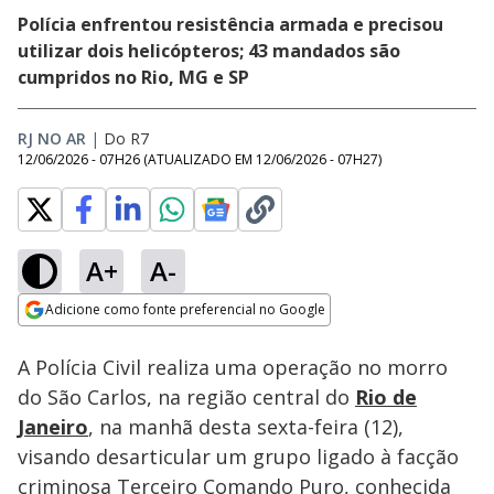
Polícia enfrentou resistência armada e precisou
utilizar dois helicópteros; 43 mandados são
cumpridos no Rio, MG e SP
RJ NO AR
|
Do R7
12/06/2026 - 07H26
(ATUALIZADO EM
12/06/2026 - 07H27
)
A+
A-
Loaded
:
43.29%
Adicione como fonte preferencial no Google
Subtitles
Ativar
Som
Opens in new window
A Polícia Civil realiza uma operação no morro
do São Carlos, na região central do
Rio de
Janeiro
, na manhã desta sexta-feira (12),
visando desarticular um grupo ligado à facção
criminosa Terceiro Comando Puro, conhecida