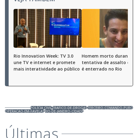
Rio Innovation Week: TV 3.0
Homem morto durante
une TV e internet e promete
tentativa de assalto em O
mais interatividade ao público
é enterrado no Rio
POLÍCIA CIVIL
TRAFICO-DE-DROGAS
TERCEIRO-COMANDO-PURO
OPERACAO-EM-FAVELAS
RIO-DE-JANEIRO-CIDADE
Últimas