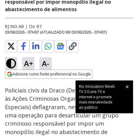
responsável por impor monopólio ilegal no
abastecimento de alimentos
RJ NO AR
|
Do R7
03/06/2026 - 07H07
(ATUALIZADO EM
03/06/2026 - 07H07
)
A+
A-
Loaded
:
81.61%
Adicione como fonte preferencial no Google
Subtitles
Ativar
Som
Opens in new window
Rio Innovation Week:
Policiais civis da Draco (Delegacia de Repressão
TV 3.0 une TV e
internet e promete
às Ações Criminosas Organizadas e Inquéritos
mais interatividade
Especiais) deflagraram, nesta quarta-feira (3),
ao público
uma operação para desarticular um grupo
criminoso responsável por impor um
monopólio ilegal no abastecimento de