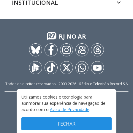
INSTITUCIONAL
RJ NO AR
Todos os direitos reservados - 2009-
2026
- Rádio e Televisão Record S.A
Utilizamos cookies e tecnologia para
CARREIRA
FALE CONOSCO
PRIVACIDADE
aprimorar sua experiência de navegação de
TERMOS E CONDIÇÕES DE USO
acordo com o
Aviso de Privacidade
.
FECHAR