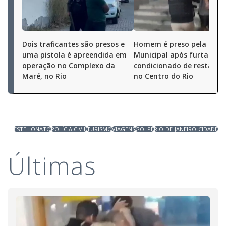
Dois traficantes são presos e
Homem é preso pela Gua
uma pistola é apreendida em
Municipal após furtar ar-
operação no Complexo da
condicionado de restaura
Maré, no Rio
no Centro do Rio
ESTELIONATO
POLÍCIA CIVIL
TURISMO
VIAGENS
GOLPE
RIO-DE-JANEIRO-CIDADE
Últimas