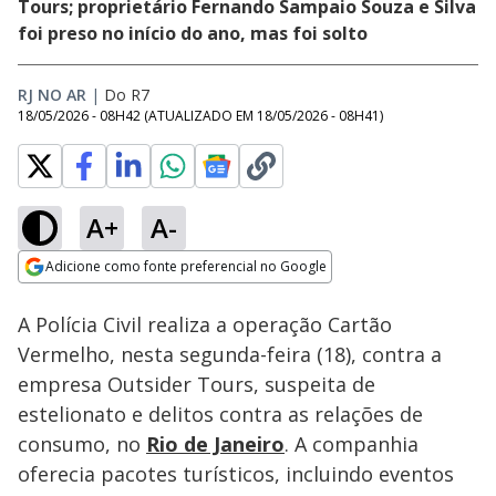
Tours; proprietário Fernando Sampaio Souza e Silva
foi preso no início do ano, mas foi solto
RJ NO AR
|
Do R7
18/05/2026 - 08H42
(ATUALIZADO EM
18/05/2026 - 08H41
)
A+
A-
Loaded
:
67.81%
Adicione como fonte preferencial no Google
Subtitles
Ativar
Som
Opens in new window
A Polícia Civil realiza a operação Cartão
Vermelho, nesta segunda-feira (18), contra a
empresa Outsider Tours, suspeita de
estelionato e delitos contra as relações de
consumo, no
Rio de Janeiro
. A companhia
oferecia pacotes turísticos, incluindo eventos