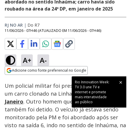
abordado no sentido Inhaúma; carro havia sido
roubado na área da 24ª DP, em janeiro de 2025
RJ NO AR
|
Do R7
11/06/2026 - 07H46
(ATUALIZADO EM
11/06/2026 - 07H46
)
A+
A-
Loaded
:
67.34%
Adicione como fonte preferencial no Google
Subtitles
Ativar
Som
Opens in new window
Rio Innovation Week:
Um policial militar foi preso ao ser flagrado em
TV 3.0 une TV e
internet e promete
um carro clonado na Linha Amarela, no
Rio de
mais interatividade
Janeiro
. Outro homem que estava com ele
ao público
também foi detido. O veículo já estava sendo
monitorado pela PM e foi abordado após ser
visto na saída 6, indo no sentido de Inhaúma, na