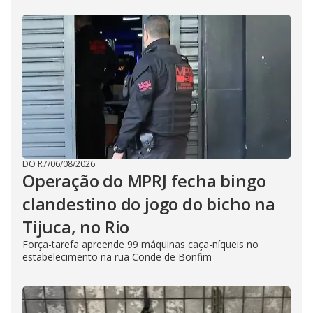
DO R7
/
06/08/2026
Operação do MPRJ fecha bingo
clandestino do jogo do bicho na
Tijuca, no Rio
Força-tarefa apreende 99 máquinas caça-níqueis no
estabelecimento na rua Conde de Bonfim