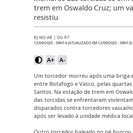
trem em Oswaldo Cruz; um vas
resistiu
RJ NO AR
|
Do R7
12/09/2025 - 09H14
(ATUALIZADO EM
12/09/2025 - 09H13
)
Loaded
:
28.12%
A+
A-
Ativar
Som
Um torcedor morreu após uma briga en
entre Botafogo e Vasco, pelas quartas 
Santos. Na estação de trem em Oswal
das torcidas se enfrentaram violentam
disparados contra torcedores vascaínos
após ser levado à unidade médica local
Outro torcedor baleado no pé buscou