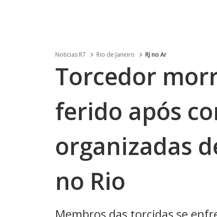
Noticias R7
Rio de Janeiro
RJ no Ar
Torcedor morre
ferido após co
organizadas d
no Rio
Membros das torcidas se enfr