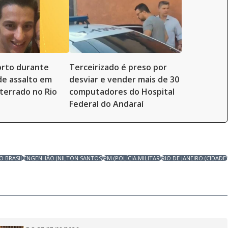
rto durante
Terceirizado é preso por
de assalto em
desviar e vender mais de 30
nterrado no Rio
computadores do Hospital
Federal do Andaraí
O BRASIL
ENGENHÃO (NILTON SANTOS)
PM (POLÍCIA MILITAR)
RIO DE JANEIRO (CIDADE)