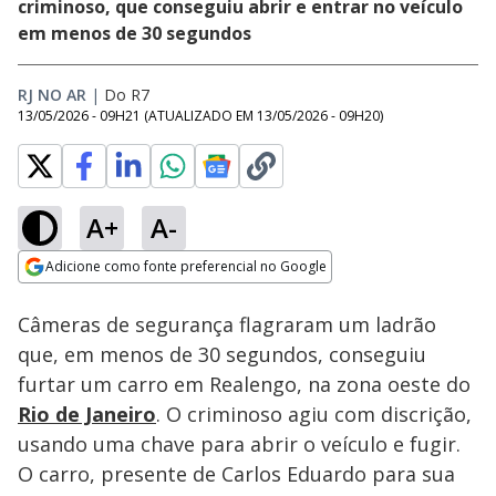
criminoso, que conseguiu abrir e entrar no veículo
em menos de 30 segundos
RJ NO AR
|
Do R7
13/05/2026 - 09H21
(ATUALIZADO EM
13/05/2026 - 09H20
)
A+
A-
Loaded
:
32.99%
Adicione como fonte preferencial no Google
Subtitles
Ativar
Som
Opens in new window
Câmeras de segurança flagraram um ladrão
que, em menos de 30 segundos, conseguiu
furtar um carro em Realengo, na zona oeste do
Rio de Janeiro
. O criminoso agiu com discrição,
usando uma chave para abrir o veículo e fugir.
O carro, presente de Carlos Eduardo para sua