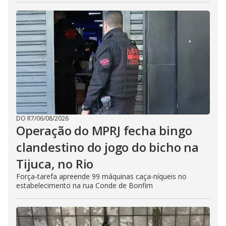
DO R7
/
06/08/2026
Operação do MPRJ fecha bingo
clandestino do jogo do bicho na
Tijuca, no Rio
Força-tarefa apreende 99 máquinas caça-níqueis no
estabelecimento na rua Conde de Bonfim