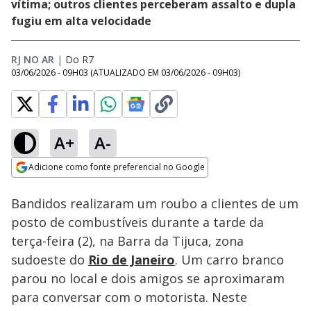
vítima; outros clientes perceberam assalto e dupla
fugiu em alta velocidade
RJ NO AR
|
Do R7
03/06/2026 - 09H03
(ATUALIZADO EM
03/06/2026 - 09H03
)
A+
A-
Loaded
:
76.08%
Adicione como fonte preferencial no Google
Subtitles
Ativar
Som
Opens in new window
Bandidos realizaram um roubo a clientes de um
posto de combustíveis durante a tarde da
terça-feira (2), na Barra da Tijuca, zona
sudoeste do
Rio de Janeiro
. Um carro branco
parou no local e dois amigos se aproximaram
para conversar com o motorista. Neste