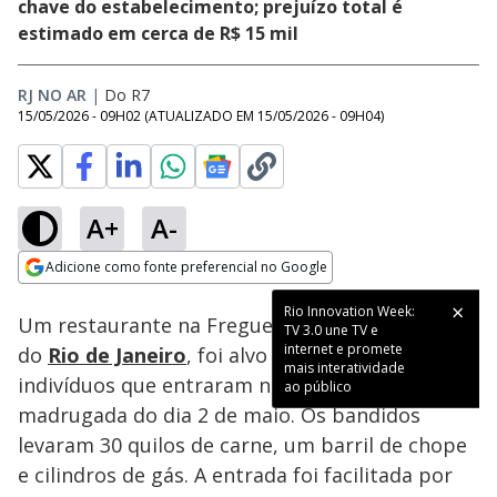
chave do estabelecimento; prejuízo total é
estimado em cerca de R$ 15 mil
RJ NO AR
|
Do R7
15/05/2026 - 09H02
(ATUALIZADO EM
15/05/2026 - 09H04
)
A+
A-
Loaded
:
40.38%
Adicione como fonte preferencial no Google
Subtitles
Ativar
Som
Opens in new window
Rio Innovation Week:
Um restaurante na Freguesia, na zona sudoeste
TV 3.0 une TV e
internet e promete
do
Rio de Janeiro
, foi alvo de um furto por três
mais interatividade
indivíduos que entraram no local durante a
ao público
madrugada do dia 2 de maio. Os bandidos
levaram 30 quilos de carne, um barril de chope
e cilindros de gás. A entrada foi facilitada por