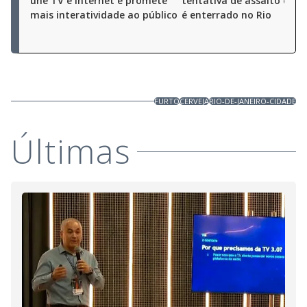
une TV e internet e promete
tentativa de assalto em O
mais interatividade ao público
é enterrado no Rio
FURTO
CERVEJA
RIO-DE-JANEIRO-CIDADE
Últimas