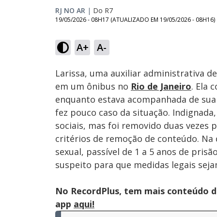
RJ NO AR
|
Do R7
19/05/2026 - 08H17
(ATUALIZADO EM
19/05/2026 - 08H16
)
Loaded
:
42.75%
A+
A-
Ativar
Som
Larissa, uma auxiliar administrativa de
em um ônibus no
Rio de Janeiro
. Ela 
enquanto estava acompanhada de sua m
fez pouco caso da situação. Indignada,
sociais, mas foi removido duas vezes 
critérios de remoção de conteúdo. Na 
sexual, passível de 1 a 5 anos de prisã
suspeito para que medidas legais sej
No RecordPlus, tem mais conteúdo da
app
aqui!