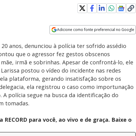
Adicione como fonte preferencial no Google
Subtitles
Velocidade
Opens in new window
Rio Innovation Week: TV 3.0
 20 anos, denunciou à polícia ter sofrido assédio
une TV e internet e promete
mais interatividade ao público
contou que o agressor fez gestos obscenos
ãe, irmã e sobrinhas. Apesar de confrontá-lo, ele
 Larissa postou o vídeo do incidente nas redes
pela plataforma, gerando insatisfação sobre os
delegacia, ela registrou o caso como importunação
o. A polícia segue na busca da identificação do
am tomadas.
 RECORD para você, ao vivo e de graça. Baixe o