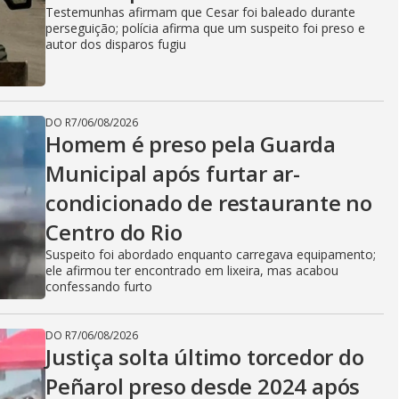
Testemunhas afirmam que Cesar foi baleado durante
perseguição; polícia afirma que um suspeito foi preso e
autor dos disparos fugiu
DO R7
/
06/08/2026
Homem é preso pela Guarda
Municipal após furtar ar-
condicionado de restaurante no
Centro do Rio
Suspeito foi abordado enquanto carregava equipamento;
ele afirmou ter encontrado em lixeira, mas acabou
confessando furto
DO R7
/
06/08/2026
Justiça solta último torcedor do
Peñarol preso desde 2024 após