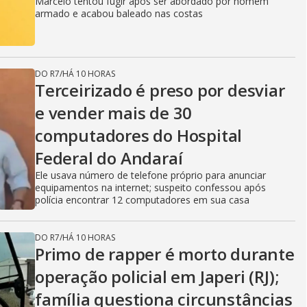
Marcelo tentou fugir após ser abordado por homem
armado e acabou baleado nas costas
DO R7
/
HÁ 10 HORAS
Terceirizado é preso por desviar
e vender mais de 30
computadores do Hospital
Federal do Andaraí
Ele usava número de telefone próprio para anunciar
equipamentos na internet; suspeito confessou após
polícia encontrar 12 computadores em sua casa
DO R7
/
HÁ 10 HORAS
Primo de rapper é morto durante
operação policial em Japeri (RJ);
família questiona circunstâncias