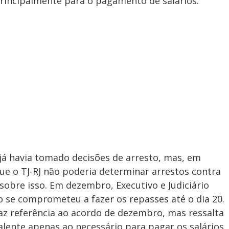
principalmente para o pagamento de salários.
 já havia tomado decisões de arresto, mas, em
que o TJ-RJ não poderia determinar arrestos contra
sobre isso. Em dezembro, Executivo e Judiciário
 se comprometeu a fazer os repasses até o dia 20.
faz referência ao acordo de dezembro, mas ressalta
alente apenas ao necessário para pagar os salários