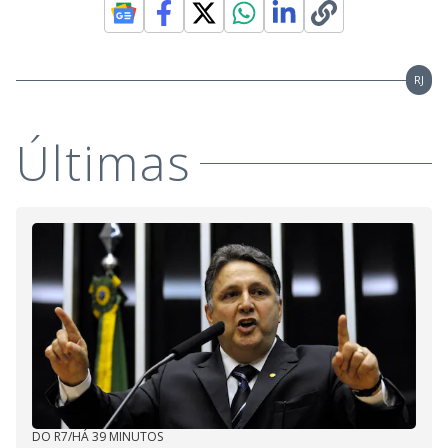
RJ
Últimas
DO R7
/
HÁ 39 MINUTOS