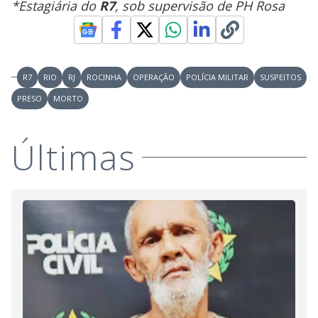
*Estagiária do
R7
, sob supervisão de PH Rosa
R7
RIO
RJ
ROCINHA
OPERAÇÃO
POLÍCIA MILITAR
SUSPEITOS
PRESO
MORTO
Últimas