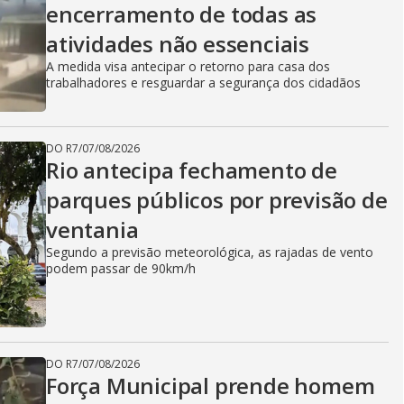
encerramento de todas as
atividades não essenciais
A medida visa antecipar o retorno para casa dos
trabalhadores e resguardar a segurança dos cidadãos
DO R7
/
07/08/2026
Rio antecipa fechamento de
parques públicos por previsão de
ventania
Segundo a previsão meteorológica, as rajadas de vento
podem passar de 90km/h
DO R7
/
07/08/2026
Força Municipal prende homem