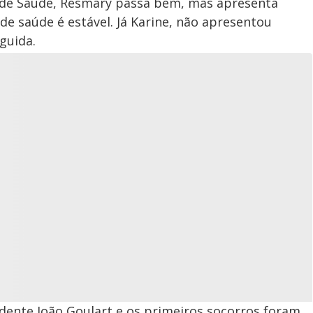
 de Saúde, Resmary passa bem, mas apresenta
de saúde é estável. Já Karine, não apresentou
guida.
dente João Goulart e os primeiros socorros foram