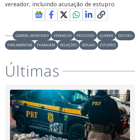
vereador, incluindo acusação de estupro.
GABRIEL MONTEIRO
VEREADOR
PROCESSO
QUEBRA
DECORO
PARLAMENTAR
FILMAGEM
RELAÇÕES
SEXUAIS
ESTUPRO
Últimas