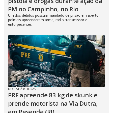
pistola e drogas durante ação da
PM no Campinho, no Rio
Um dos detidos possuía mandado de prisão em aberto;
policiais apreenderam arma, rádio transmissor e
entorpecentes
DO R7
/
HÁ 8 HORAS
PRF apreende 83 kg de skunk e
prende motorista na Via Dutra,
em Resende (RJ)