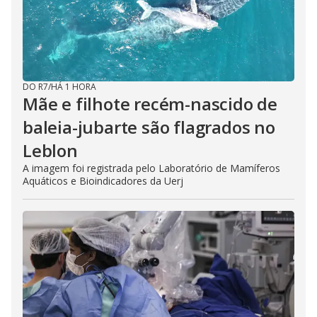
e
o
DO R7
/
HÁ 1 HORA
Mãe e filhote recém-nascido de
baleia-jubarte são flagrados no
Leblon
A imagem foi registrada pelo Laboratório de Mamíferos
Aquáticos e Bioindicadores da Uerj