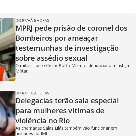
y
V
DO R7
/
HÁ 6 HORAS
MPRJ pede prisão de coronel dos
Bombeiros por ameaçar
i
testemunhas de investigação
sobre assédio sexual
d
O militar Lauro César Botto Maia foi denunciado à Justiça
Militar
e
DO R7
/
HÁ 9 HORAS
Delegacias terão sala especial
para mulheres vítimas de
o
violência no Rio
As chamadas Salas Lilás também vão funcionar em
unidades do IML