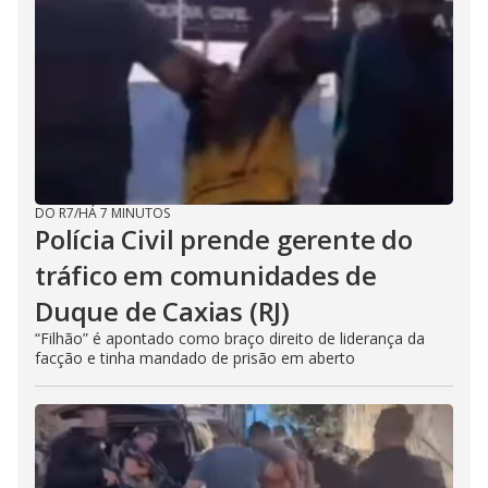
DO R7
/
HÁ 7 MINUTOS
Polícia Civil prende gerente do
tráfico em comunidades de
Duque de Caxias (RJ)
“Filhão” é apontado como braço direito de liderança da
facção e tinha mandado de prisão em aberto