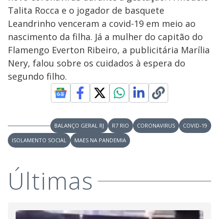
a
d
n
o
d
Talita Rocca e o jogador de basquete
s
o
s
Leandrinho venceram a covid-19 em meio ao
y
nascimento da filha. Já a mulher do capitão do
Flamengo Everton Ribeiro, a publicitária Marília
M
V
u
d
Nery, falou sobre os cuidados à espera do
o
segundo filho.
i
d
BALANÇO GERAL RJ
R7 RIO
CORONAVIRUS
COVID-19
ISOLAMENTO SOCIAL
MAES NA PANDEMIA
e
Últimas
o